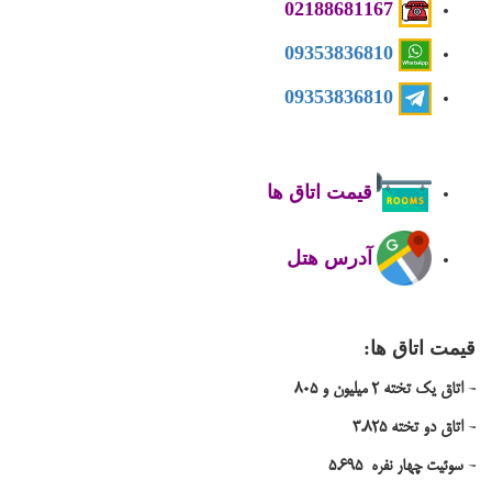
681167
02188
09353836810
09353836810
قیمت اتاق ها
آدرس هتل
قیمت اتاق ها:
- اتاق یک تخته
2 میلیون و 805
-
اتاق دو تخته
825
3.
-
سوئیت
چهار نفره
5.695